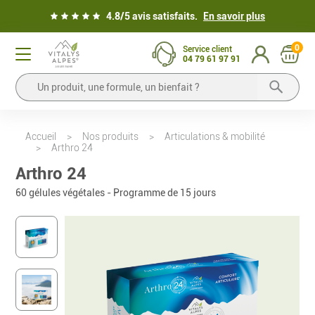
4.8/5 avis satisfaits.
En savoir plus
0
Service client
04 79 61 97 91
Accueil
>
Nos produits
>
Articulations & mobilité
>
Arthro 24
Arthro 24
60 gélules végétales - Programme de 15 jours