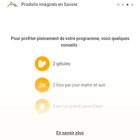
Livraison offerte dès 89€ à domicile ou en points
Form
relais
Pour profiter pleinement de votre programme, voici quelques
conseils :
2 gélules
2 fois par jour matin et soir
Avec un grand verre d'eau
Complément alimentaire à base de plantes, de vitamines et de
minéraux. Programme de 15 jours
En savoir plus