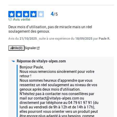
** Equivalent en Plantes Sèches
Poids net : 33,60 gr
4
/
5
Avis vérifié
La formule Jour contribue au confort articulaire, à une bonne
Deux mois d’utilisation, pas de miracle mais un réel 
flexibilité des articulations et des tendons, ainsi qu’à une bonne
soulagement des genoux.
mobilité, grâce au curcuma.
Avis du
21/10/2025
, suite à une expérience du
18/09/2025
par
Paule R.
La formule nuit contribue au renfort de l’ossature, notamment
avec la combinaison calcium-vitamine D3. En effet, le calcium et la
Utile
(0)
Signaler
vitamine D favorisent une bonne fonction musculaire et une bonne
ossature.
Réponse de
vitalys-alpes.com
Bonjour Paule,

De plus, la vitamine D3 favorise l’absorption et l’utilisation du
Nous vous remercions sincèrement pour votre 
calcium dans l’organisme. Le bambou et l’harpagophytum
retour ! 

apportent un confort au niveau articulaire, le bambou favorise
Nous sommes heureux d'apprendre que vous 
notamment force et santé de l’os.
ressentez un réel soulagement au niveau de vos 
genoux après deux mois d'utilisation. 

N'hésitez pas à contacter nos conseillères par 
mail sur contact@vitalys-alpes.com ou 
directement par téléphone au 04 79 61 97 91 (du 
JE PASSE COMMANDE
lundi au vendredi de 9h à 12h et de 14h à 17h), 
elles pourront vous orienter vers un produit peut 
être encore plus adapté à vos besoins, comme 