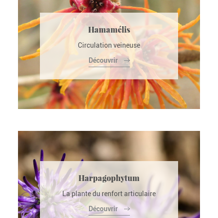
Hamamélis
Circulation veineuse
Découvrir
Harpagophytum
La plante du renfort articulaire
Découvrir