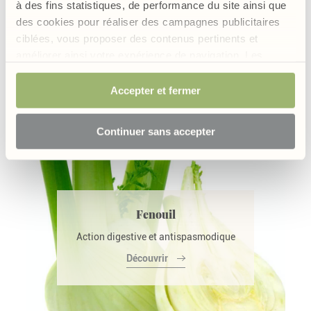
Escholtzia
à des fins statistiques, de performance du site ainsi que
des cookies pour réaliser des campagnes publicitaires
Agit sur l’état émotionnel
ciblées, vous proposer des contenus pertinents et
Découvrir
améliorer ainsi votre expérience de navigation. Les
cookies permettant d’assurer le bon fonctionnement du
site sont obligatoires et sont de ce fait exemptés de
Accepter et fermer
consentement. Votre choix sera conservé pendant 6
mois mais vous avez la possibilité, à tout moment, de
Continuer sans accepter
modifier votre choix et retirer votre consentement.
Fenouil
Action digestive et antispasmodique
Découvrir