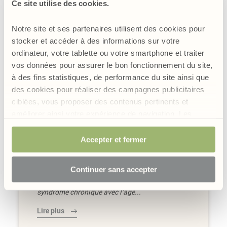
Ce site utilise des cookies.
Notre site et ses partenaires utilisent des cookies pour
stocker et accéder à des informations sur votre
ordinateur, votre tablette ou votre smartphone et traiter
vos données pour assurer le bon fonctionnement du site,
à des fins statistiques, de performance du site ainsi que
des cookies pour réaliser des campagnes publicitaires
ciblées, vous proposer des contenus pertinents et
améliorer ainsi votre expérience de navigation. Les
cookies permettant d’assurer le bon fonctionnement du
Dossier santé
Par Eric Bachelard
site sont obligatoires et sont de ce fait exemptés de
Accepter et fermer
Mal aux jambes la nuit, jambes sans repos :
consentement. Votre choix sera conservé pendant 6
quels remèdes ?
mois mais vous avez la possibilité, à tout moment, de
Continuer sans accepter
Picotements, fourmillements, tiraillements ?
modifier votre choix et retirer votre consentement.
Sans le savoir, peut-être souffrez-vous d'un
syndrome chronique avec l'âge...
Lire plus