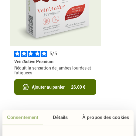
5
/
Vein'Active Premium
Réduit la sensation de jambes lourdes et
fatiguées
Ajouter au panier
26,00 €
Nos dossiers
Consentement
Détails
À propos des cookies