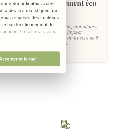
Notre charte engagement éco
sur votre ordinateur, votre
responsable
, à des fins statistiques, de
s, vous proposer des contenus
er le bon fonctionnement du
Circuit court, ingrédients français, emballages
vé pendant 6 mois mais vous
carton, Vitalys Alpes limite son impact
écologique et environnemental au travers de 5
engagements écoresponsables.
Lire plus
Accepter et fermer