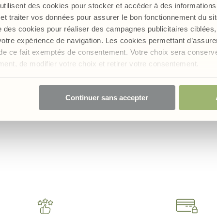
Notre engagement client
 utilisent des cookies pour stocker et accéder à des informations 
et traiter vos données pour assurer le bon fonctionnement du site
e des cookies pour réaliser des campagnes publicitaires ciblée
Garantie satisfait ou remboursé, service client
en France, distribution des produits maîtrisée,
 votre expérience de navigation. Les cookies permettant d’assur
notre engagement client : votre satisfaction au
nt de ce fait exemptés de consentement. Votre choix sera conser
cœur de notre démarche.
oment, de modifier votre choix et retirer votre consentement.
Lire plus
Continuer sans accepter