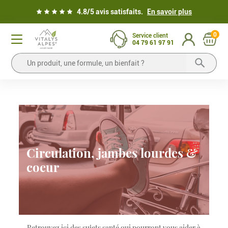
4.8/5 avis satisfaits.
En savoir plus
0
Service client
04 79 61 97 91
Circulation, jambes lourdes &
coeur
Retrouvez ici des sujets santé qui pourront vous aider à