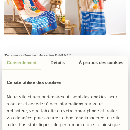
En remerciement de votre fidélité !
Consentement
Détails
À propos des cookies
L’esprit de la provence dans un drap de bain tout doux !
Maisons typiques, citroniers, mer azur et fleurs orangées ... on
Ce site utilise des cookies.
dirait le Sud ! Pour vous prélasser au bord de l’eau, ce drap de bain
en éponge velours ultra-douce sera votre plus bel accessoire de
l’été !
Notre site et ses partenaires utilisent des cookies pour
stocker et accéder à des informations sur votre
Quel plaisir de « plonger » dans ses bouclettes généreuses et bien
ordinateur, votre tablette ou votre smartphone et traiter
moelleuses. Place au confort et à la détente !
vos données pour assurer le bon fonctionnement du site,
1 face « bouclettes absorbantes »
à des fins statistiques, de performance du site ainsi que
1 face « velours » tout en douceur