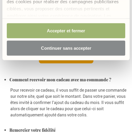
des cookies pour réaliser des campagnes publicitaires
Maxi dimensions : 70 x 140 cm
ciblées, vous proposer des contenus pertinents et
Maxi moelleux : 360g/m2 en 100% coton
améliorer ainsi votre expérience de navigation. Les
Découvrez sans attendre notre sélection de formules naturelles
cookies permettant d’assurer le bon fonctionnement du
pour profiter de votre cadeau fidélité dans votre colis. Cette offre
site sont obligatoires et sont de ce fait exemptés de
Accepter et fermer
est limitée dans le temps.
consentement. Votre choix sera conservé pendant 6
mois mais vous avez la possibilité, à tout moment, de
Continuer sans accepter
modifier votre choix et retirer votre consentement.
J'EN PROFITE !
Comment recevoir mon cadeau avec ma commande ?
Pour recevoir ce cadeau, il vous suffit de passer une commande
sur notre site, quel que soit le montant. Dans votre panier, vous
êtes invité à confirmer l'ajout du cadeau du mois. Il vous suffit
alors de cliquer sur le cadeau pour que celui-ci soit
automatiquement ajouté dans votre colis.
Remercier votre fidélité