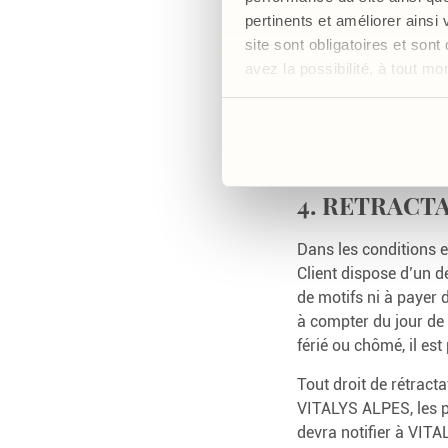
enregistrées dans 
pertinents et améliorer ainsi
Afin de valider la 
site sont obligatoires et so
lu et j’accepte les
avez la possibilité, à tout m
Le paiement de la 
Crédit du Nord.
Une fois le paiemen
commandés, quantité
4. RETRACT
Dans les conditions e
Client dispose d’un dé
de motifs ni à payer d
à compter du jour de
férié ou chômé, il es
Tout droit de rétract
VITALYS ALPES, les pr
devra notifier à VITA