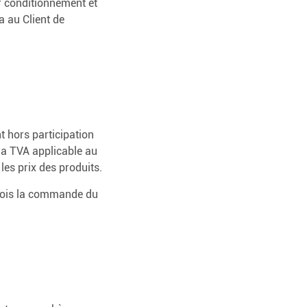
ur conditionnement et
a au Client de
t hors participation
 la TVA applicable au
es prix des produits.
e fois la commande du