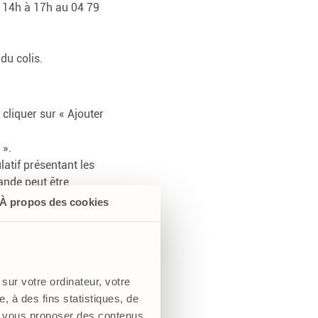
de 14h à 17h au 04 79
du colis.
 cliquer sur « Ajouter
 ».
atif présentant les
mande peut être
itulatif.
À propos des cookies
se, afin de
tefois le choix de se
 de son choix.
sur votre ordinateur, votre
ute autre adresse
, à des fins statistiques, de
ordonnées postales
s, vous proposer des contenus