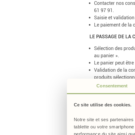
Contacter nos conse
61 97 91.
Saisie et validatio
Le paiement de la c
LE PASSAGE DE LA 
Sélection des produ
au panier ».
Le panier peut être
Validation de la co
produits sélectionn
modifiée (retrait ou
Consentement
Le Client devra cré
renseigner et d’en
Ce site utilise des cookies.
La livraison se fai
faire livrer à l’ad
Notre site et ses partenaires
Choix de l’adresse 
tablette ou votre smartphone 
selon le choix du C
performance du site ainsi qu