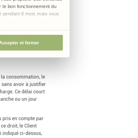
er le bon fonctionnement du
ochant la case « J’ai
vé pendant 6 mois mais vous
ement.
lution sécurisée du
du Client, produits
Accepter et fermer
cturation).
e la consommation, le
sans avoir à justifier
charge. Ce délai court
manche ou un jour
as pris en compte par
e droit, le Client
i indiqué ci-dessus,