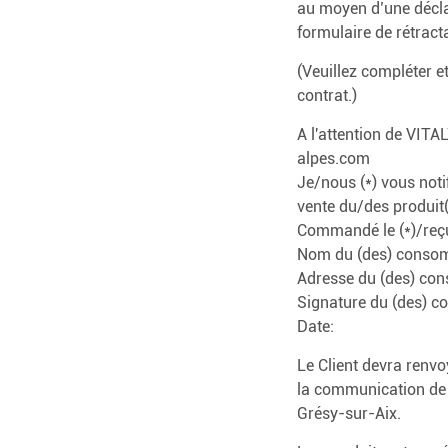
au moyen d’une déclar
formulaire de rétracta
(Veuillez compléter e
contrat.)
A l'attention de VIT
alpes.com
Je/nous (*) vous notif
vente du/des produit(
Commandé le (*)/reçu
Nom du (des) conso
Adresse du (des) co
Signature du (des) c
Date:
Le Client devra renvo
la communication de 
Grésy-sur-Aix.