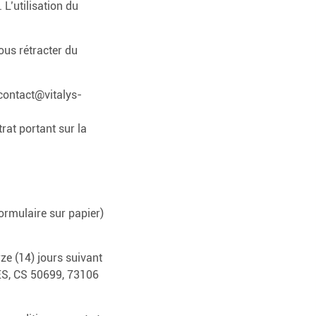
L’utilisation du
ous rétracter du
contact@vitalys-
trat portant sur la
ormulaire sur papier)
rze (14) jours suivant
PES, CS 50699, 73106