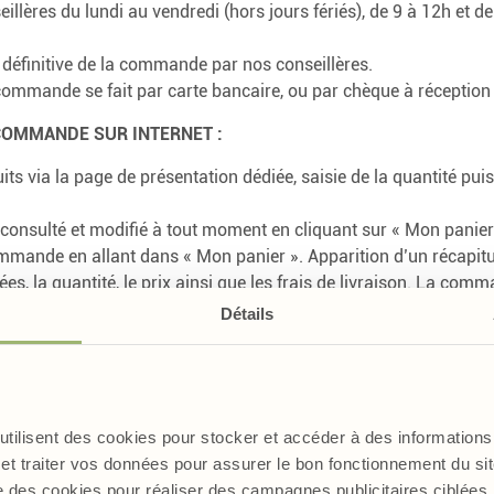
illères du lundi au vendredi (hors jours fériés), de 9 à 12h et 
n définitive de la commande par nos conseillères.
ommande se fait par carte bancaire, ou par chèque à réception 
COMMANDE SUR INTERNET :
its via la page de présentation dédiée, saisie de la quantité puis
 consulté et modifié à tout moment en cliquant sur « Mon panier
mmande en allant dans « Mon panier ». Apparition d’un récapitul
ées, la quantité, le prix ainsi que les frais de livraison. La com
 ajout de produit, modification des quantités) à partir de ce récap
Détails
er un compte, en renseignant une adresse email et un mot de pas
registrer ses coordonnées postales.
t uniquement via le service Colissimo de La Poste. Le Client a tou
resse enregistrée dans son compte client ou à toute autre adresse
 utilisent des cookies pour stocker et accéder à des informations 
de facturation : adresse enregistrée dans le compte client ou to
et traiter vos données pour assurer le bon fonctionnement du site
lient. Le Client aura également la possibilité de modifier les co
e des cookies pour réaliser des campagnes publicitaires ciblée