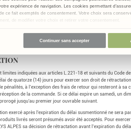
son compte client.
 votre expérience de navigation. Les cookies permettant d’assur
commande, le Client devra lire et accepter les présentes CGV en c
nt de ce fait exemptés de consentement. Votre choix sera conser
 conditions générales de ventes » et ainsi passer à l’étape du pai
oment, de modifier votre choix et retirer votre consentement.
commande se fait uniquement par carte bancaire (CB) via une so
t effectué, le Client recevra un email récapitulatif (coordonnées 
Continuer sans accepter
, prix, frais de livraison, adresse de livraison et adresse de fa
ATION
t limites indiquées aux articles L.221-18 et suivants du Code d
lai de quatorze (14) jours pour exercer son droit de rétractation 
e pénalités, à l’exception des frais de retour qui resteront à sa 
 réception de la commande. Si ce délai expire un samedi, un di
t prorogé jusqu'au premier jour ouvrable suivant.
ation exercé après l'expiration du délai susmentionné ne sera p
oduits livrés seront présumés avoir été acceptés. Pour exercer c
LYS ALPES sa décision de rétractation avant l’expiration du déla