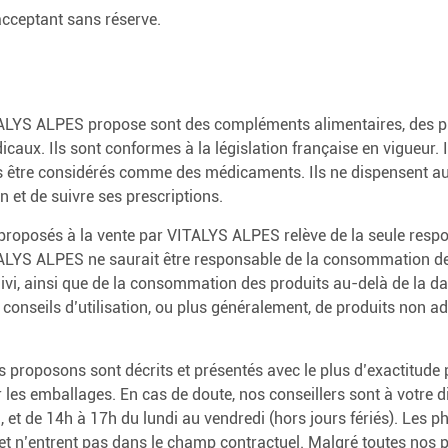
Le réveil de l’arthrose à
remèdes naturels
acceptant sans réserve.
l’automne et en hiver
G
A
E
Ail noir, «le prodigieux»
G
L’arthrose. Et si on en
a
U
trésor venu d'Asie
r
parlait ?
C
p
p
u
g
j
TALYS ALPES propose sont des compléments alimentaires, des p
b
d
s
a
c
icaux. Ils sont conformes à la législation française en vigueur. Il
a
s être considérés comme des médicaments. Ils ne dispensent 
c
 et de suivre ses prescriptions.
Fermer
proposés à la vente par VITALYS ALPES relève de la seule respon
Fermer
Fermer
LYS ALPES ne saurait être responsable de la consommation des
ivi, ainsi que de la consommation des produits au-delà de la d
 conseils d’utilisation, ou plus généralement, de produits non ad
 proposons sont décrits et présentés avec le plus d’exactitude p
ur les emballages. En cas de doute, nos conseillers sont à votre 
, et de 14h à 17h du lundi au vendredi (hors jours fériés). Les 
tif et n’entrent pas dans le champ contractuel. Malgré toutes nos 