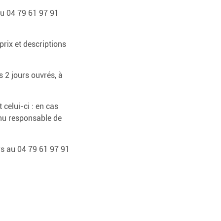
 au 04 79 61 97 91
rix et descriptions
 2 jours ouvrés, à
celui-ci : en cas
enu responsable de
rs au 04 79 61 97 91