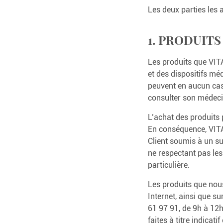
Acide Hyaluronique &
Les deux parties les 
Ail Noir
Spiruline Premium
Curcumix
Collagène Marin
Sirophyto Digestion
Curcumine Premium
1. PRODUITS
BIO
Sirophyto Moral
Les produits que VI
Flex 4 sirop
et des dispositifs méd
peuvent en aucun ca
consulter son médecin
L’achat des produits 
En conséquence, VITA
Client soumis à un su
ne respectant pas les
particulière.
Les produits que nous
Internet, ainsi que s
61 97 91, de 9h à 12h
faites à titre indica