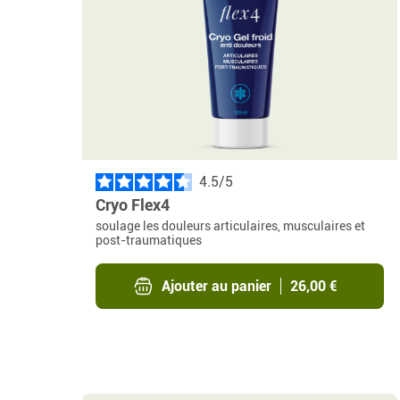
Acide Hyaluronique &
Ail Noir
Spiruline Premium
Curcumix
Collagène Marin
Sirophyto Digestion
Curcumine Premium
BIO
Sirophyto Moral
Flex 4 sirop
4.5
/
Cryo Flex4
soulage les douleurs articulaires, musculaires et
post-traumatiques
Ajouter au panier
26,00 €