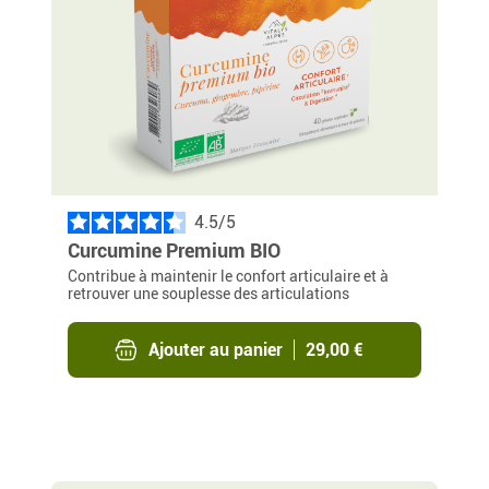
Le réveil de l’arthrose à
remèdes naturels
l’automne et en hiver
G
A
E
Ail noir, «le prodigieux»
G
L’arthrose. Et si on en
a
U
trésor venu d'Asie
r
parlait ?
C
p
p
u
g
j
b
d
s
a
c
a
c
4.5
/
Curcumine Premium BIO
Fermer
Fermer
Fermer
Contribue à maintenir le confort articulaire et à
retrouver une souplesse des articulations
Ajouter au panier
29,00 €