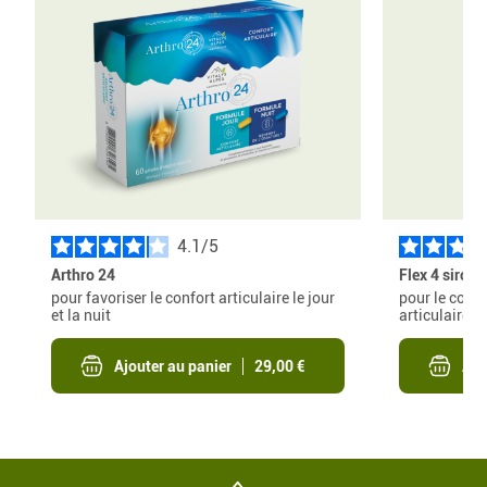
4.1
/
Arthro 24
Flex 4 sirop
pour favoriser le confort articulaire le jour
pour le confo
et la nuit
articulaire
Ajouter au panier
29,00 €
Ajo