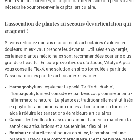
Pour éviter les carences, un apport naturel en silicium peut s'avérer
nécessaire pour préserver le capital articulaire.
L'association de plantes au secours des articulation qui
craquent !
Si vous redoutez que vos craquements articulaires évoluent en
douleurs, mieux vaut prendre les devants ! Utilisées en synergie,
certaines plantes médicinales sont recommandées pour une plus
grande efficacité. En cure préventive ou d’attaque, Vitalys Alpes
vous conseille Flex4, une solution en sirop formulée à partir de
l’association des plantes articulaires suivantes :
Harpagophytum :
également appelé “Griffe du diable”,
l’harpagophytum est considérée par beaucoup comme un anti-
inflammatoire naturel. La plante est traditionnellement utilisée
en phytothérapie pour maintenir les articulations en forme et
aide à réduire les sensations de raideurs articulaires.
Cassis :
les feuilles de cassis notamment aident à maintenir la
santé des articulations et à soutenir leur flexibilité.
Bambou :
naturellement pourvu en silice, le bambou est une
plante qui favorise le confort articulaire. C’est une plante idéale