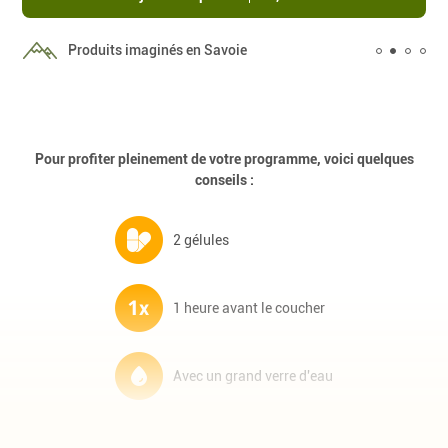
Livr
Produits imaginés en Savoie
rela
Pour profiter pleinement de votre programme, voici quelques
conseils :
2 gélules
1 heure avant le coucher
Avec un grand verre d'eau
Complément alimentaire à base de plantes et de mélatonine.