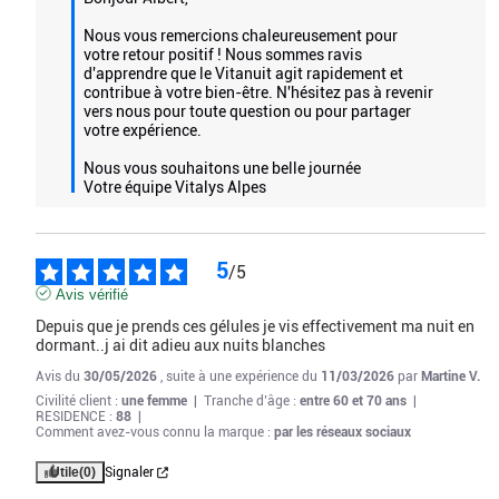
La passiflore l'escholtzia et la mélisse favorisent une relaxation
Nous vous remercions chaleureusement pour 
optimale.
votre retour positif ! Nous sommes ravis 
d'apprendre que le Vitanuit agit rapidement et 
La mélatonine et la valériane contribuent à réduire le temps
contribue à votre bien-être. N'hésitez pas à revenir 
d'endormissement.
vers nous pour toute question ou pour partager 
votre expérience.  

La passiflore, la valériane, l'escholtzia et la mélisse aident à
maintenir un sommeil de qualité, bon et sain.
Nous vous souhaitons une belle journée 

Votre équipe Vitalys Alpes
JE PASSE COMMANDE
5
/
5
Avis vérifié
Depuis que je prends ces gélules je vis effectivement ma nuit en 
dormant..j ai dit adieu aux nuits blanches
Avis du
30/05/2026
, suite à une expérience du
11/03/2026
par
Martine V.
Civilité client :
une femme
|
Tranche d’âge :
entre 60 et 70 ans
|
RESIDENCE :
88
|
Comment avez-vous connu la marque :
par les réseaux sociaux
Utile
(0)
Signaler