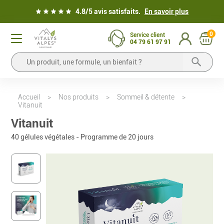
4.8/5 avis satisfaits.
En savoir plus
0
Service client
04 79 61 97 91
Accueil
>
Nos produits
>
Sommeil & détente
>
Vitanuit
Vitanuit
40 gélules végétales - Programme de 20 jours