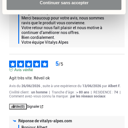
Continuer sans accepter
modifier votre choix et retirer votre consentement.
Réponse de
vitalys-alpes.com
Bonjour Pierre,  

Extrait de partie aérienne de passiflore (
Passiflora incarnata
) ;
Merci beaucoup pour votre avis, nous sommes 
gélule d'origine végétale (hydroxypropylmethylcellulose) ; extrait
ravis que le produit vous convienne.  

de racine de valériane (
Valeriana officinalis
- support :
Votre retour nous fait plaisir et nous motive à 
continuer d'améliorer nos offres.  

maltodextrine ; antiagglomérant : dioxyde de silicium [nano]) ;
Bien cordialement.

extrait de partie aérienne d'escholtzia (
Eschscholzia californica
-
Votre équipe Vitalys Alpes
support : maltodextrine) ; antiagglomérant : dioxyde de silicium
[nano]) ; extrait de feuille de mélisse (
Melissa officinalis
) ;
antiagglomérants : carbonate de magnésium, sels de magnésium
5
d'acides gras ; mélatonine.
/
5
Avis vérifié
Analyse nutritionnelle pour 2 gélules :
Agit très vite. Réveil ok
Extrait de partie aérienne de passiflore : 400 mg - EPS* 800 mg
Avis du
26/06/2026
, suite à une expérience du
13/06/2026
par
Albert F.
Extrait de racine de valériane : 120 mg - EPS* 480 mg
Extrait de partie aérienne d'escholtzia : 90 mg - EPS* 270 mg
Civilité client :
un homme
|
Tranche d’âge :
> 80 ans
|
RESIDENCE :
74
|
Comment avez-vous connu la marque :
par les réseaux sociaux
Extrait de feuille de mélisse : 60 mg - EPS* 3 000 mg
Mélatonine : 1,4 mg
Utile
(0)
Signaler
*Equivalent en Plante Sèche
Réponse de
vitalys-alpes.com
Poids net : 17 gr
Bonjour Albert,  
