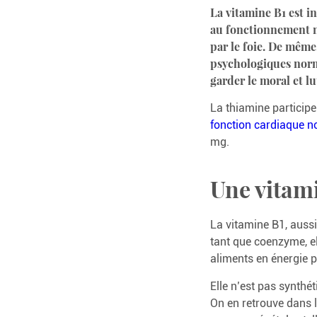
La vitamine B1 est i
au fonctionnement n
par le foie. De même
psychologiques norma
garder le moral et l
La thiamine participe
fonction cardiaque n
mg.
Une vitami
La vitamine B1, aussi
tant que coenzyme, e
aliments en énergie p
Elle n’est pas synthét
On en retrouve dans la 