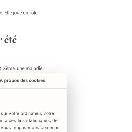
. Elle joue un rôle
 été
u XIXème, une maladie
que et des troubles
À propos des cookies
entation était
du riz décortiqué
e ; et Andersag sa
sur votre ordinateur, votre
, à des fins statistiques, de
s, vous proposer des contenus