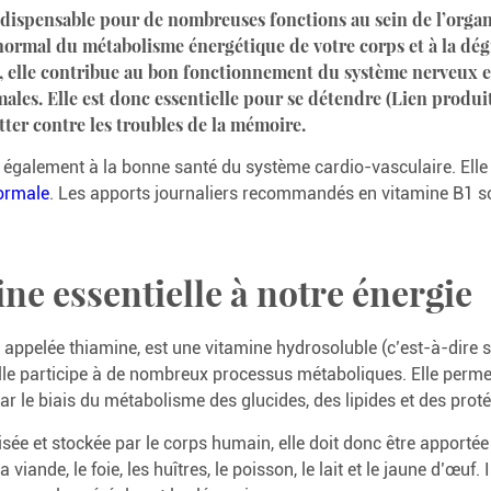
ndispensable pour de nombreuses fonctions au sein de l’organ
ormal du métabolisme énergétique de votre corps et à la dégr
, elle contribue au bon fonctionnement du système nerveux e
les. Elle est donc essentielle pour se détendre (Lien produit
utter contre les troubles de la mémoire.
 également à la bonne santé du système cardio-vasculaire. Elle
ormale
. Les apports journaliers recommandés en vitamine B1 son
ne essentielle à notre énergie
 appelée thiamine, est une vitamine hydrosoluble (c’est-à-dire s
lle participe à de nombreux processus métaboliques. Elle perme
ar le biais du métabolisme des glucides, des lipides et des proté
isée et stockée par le corps humain, elle doit donc être apportée
viande, le foie, les huîtres, le poisson, le lait et le jaune d’œuf. 