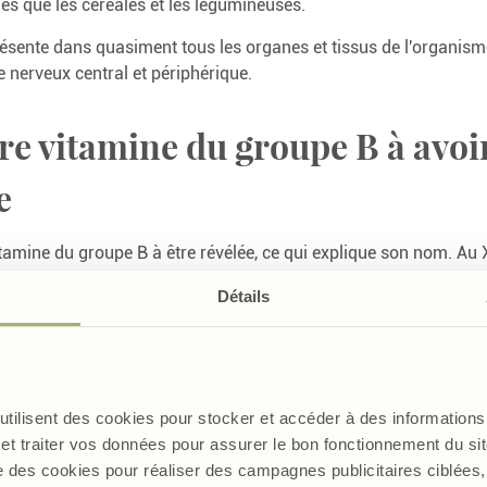
les que les céréales et les légumineuses.
ésente dans quasiment tous les organes et tissus de l'organisme
 nerveux central et périphérique.
e vitamine du groupe B à avoir
e
vitamine du groupe B à être révélée, ce qui explique son nom. A
ndue chez les peuples d’Asie provoquant une insuffisance cardia
Détails
tait causée par une carence en vitamine B1, le béribéri. Leur alim
. En effet, les asiatiques avaient pour habitude de consommer 
ine est concentrée dans l’écorce du grain de riz.
ste américain Robert R.Williams mis au point sa formule chimiqu
 utilisent des cookies pour stocker et accéder à des informations 
et traiter vos données pour assurer le bon fonctionnement du site
e des cookies pour réaliser des campagnes publicitaires ciblée