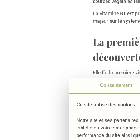
sources végétales tel
La vitamine B1 est pr
majeur sur le système
La premièr
découvert
Elle fût la première 
très grave était répa
Consentement
neurologiques. Elle é
dépourvue de thiamine
alors que cette vitam
Ce site utilise des cookies.
En 1931, le biochimi
Notre site et ses partenaires
synthèse en 1936.
tablette ou votre smartphone 
performance du site ainsi qu