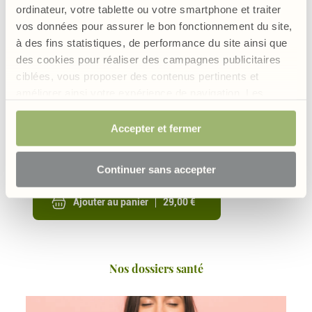
ordinateur, votre tablette ou votre smartphone et traiter
vos données pour assurer le bon fonctionnement du site,
à des fins statistiques, de performance du site ainsi que
des cookies pour réaliser des campagnes publicitaires
ciblées, vous proposer des contenus pertinents et
améliorer ainsi votre expérience de navigation. Les
cookies permettant d’assurer le bon fonctionnement du
4.3
/
site sont obligatoires et sont de ce fait exemptés de
Accepter et fermer
Circulation Active
consentement. Votre choix sera conservé pendant 6
Un complexe circulation à base de 7
mois mais vous avez la possibilité, à tout moment, de
plantes dont l'Hamamélis, l’Hibiscus
Continuer sans accepter
l’Aubépine et de la Vigne rouge
modifier votre choix et retirer votre consentement.
Ajouter au panier
29,00 €
Nos dossiers santé