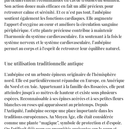
particulièrement recommandée en cas de troubles du sommeil.
Son action douce mais efficace en fait un allié précieux pour
retrouver calme et sérénité. Et ce n’est pas tout, l'aubépine
soutient également les fonctions cardiaques. Elle augmente
l'apport d'oxygène au cœur et améliore la circulation sanguine
périphérique. Cette plante précieuse contribue à maintenir
l'harmonie du système cardiovasculaire. En soutenant à la fois le
système nerveux et le système cardiovasculaire, l’aubépine
permet au corps et à l'esprit de retrouver leur équilibre naturel.
Une utilisation traditionnelle antique
L'aubépine est un arbuste épineux originaire de l'hémisphère
nord. Elle est particulièrement répandue en Europe, en Amérique
du Nord et en Asie. Appartenant à la famille des Rosacées, elle peut
atteindre jusqu'à 10 mètres de hauteur et existe sous plusieurs
espèces. Reconnaissable à ses épines acérées et à ses petites fleurs
blanches ou roses qui apparaissent au printemps. Depuis
l'Antiquité, l'aubépine occupe une place importante dans les
traditions européennes. Au Moyen Âge, elle était considérée
comme une plante “magique”, symbole de protection et d'espoir.
On l'utilisait déjà pour ses propriétés apaisantes sur le cœur et