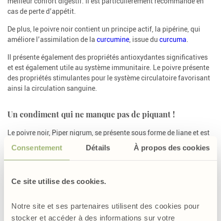
meilleur confort digestif. Il est particulièrement recommandé en
cas de perte d’appétit.
De plus, le poivre noir contient un principe actif, la pipérine, qui
améliore l’assimilation de la
curcumine
, issue du
curcuma
.
Il présente également des propriétés antioxydantes significatives
et est également utile au système immunitaire. Le poivre présente
des propriétés stimulantes pour le système circulatoire favorisant
ainsi la circulation sanguine.
Un condiment qui ne manque pas de piquant !
Le poivre noir, Piper nigrum, se présente sous forme de liane et est
issue de la famille des Pipéracées. Il est originaire de la côte de
Consentement
Détails
À propos des cookies
Malabar, au Sud-Ouest de l’Inde. On le cultive principalement dans
les régions tropicales, notamment en Asie du Sud-Est, en Afrique
orientale et en Amérique du Sud. Sa longue tige ligneuse peut
Ce site utilise des cookies.
atteindre jusqu’à 20 mètres de longueur. Elle porte des baies
sphériques vertes qui prennent la couleur rouge à maturité.
Notre site et ses partenaires utilisent des cookies pour
Les fruits renferment une essence aromatique riche en camphène,
stocker et accéder à des informations sur votre