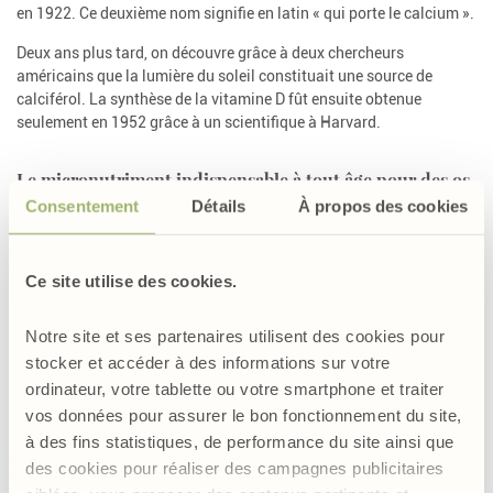
en 1922. Ce deuxième nom signifie en latin « qui porte le calcium ».
Deux ans plus tard, on découvre grâce à deux chercheurs
américains que la lumière du soleil constituait une source de
calciférol. La synthèse de la vitamine D fût ensuite obtenue
seulement en 1952 grâce à un scientifique à Harvard.
Le micronutriment indispensable à tout âge pour des os
solides
Consentement
Détails
À propos des cookies
Le calciférol joue un rôle vital dans le métabolisme du calcium en
contribuant à l'absorption et à l'utilisation normale du calcium
Ce site utilise des cookies.
mais aussi du phosphore par le système osseux. En effet, il régule
le taux calcique dans le sang en augmentant son absorption
Notre site et ses partenaires utilisent des cookies pour
intestinale et en diminuant son élimination par les urines. La
stocker et accéder à des informations sur votre
vitamine D participe ainsi à la minéralisation et la formation des
os, ainsi qu’à leur solidification et renouvellement.
ordinateur, votre tablette ou votre smartphone et traiter
vos données pour assurer le bon fonctionnement du site,
De même, elle agit en faveur du bon fonctionnement du système
à des fins statistiques, de performance du site ainsi que
musculaire. Elle joue également un rôle fondamental dans le
des cookies pour réaliser des campagnes publicitaires
système immunitaire. Enfin, elle intervient dans le processus de