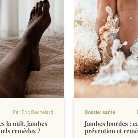
Par Eric Bachelard
Dossier santé
s la nuit, jambes
Jambes lourdes : c
quels remèdes ?
prévention et remè