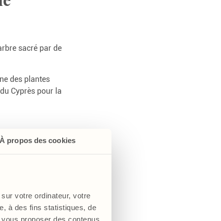
arbre sacré par de
ne des plantes
 du Cyprès pour la
À propos des cookies
res !
 réduire la sensation
 soutenir la
sur votre ordinateur, votre
onctionnement des
, à des fins statistiques, de
meilleur confort
s, vous proposer des contenus