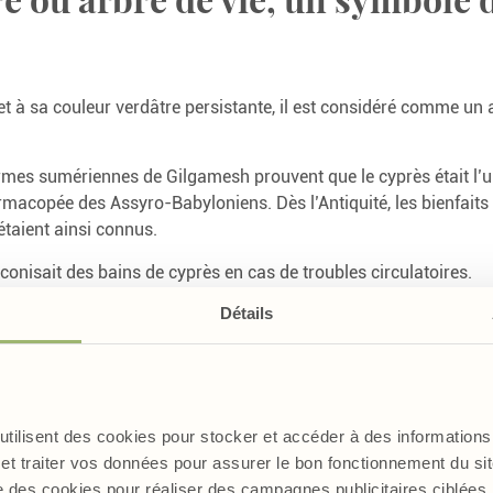
et à sa couleur verdâtre persistante, il est considéré comme un 
ormes sumériennes de Gilgamesh prouvent que le cyprès était l’u
rmacopée des Assyro-Babyloniens. Dès l’Antiquité, les bienfaits
étaient ainsi connus.
conisait des bains de cyprès en cas de troubles circulatoires.
Détails
qui donne des jambes plus légè
re d’ornement, le cyprès est utilisé en phytothérapie pour aider à
fatiguées. En effet, le cyprès est utilisé traditionnellement pour
 utilisent des cookies pour stocker et accéder à des informations 
(lien Circulation active). Cette plante aide à maintenir un bon f
et traiter vos données pour assurer le bon fonctionnement du site
jambes. Elle présente une action vasoconstrictrice et donne un 
e des cookies pour réaliser des campagnes publicitaires ciblée