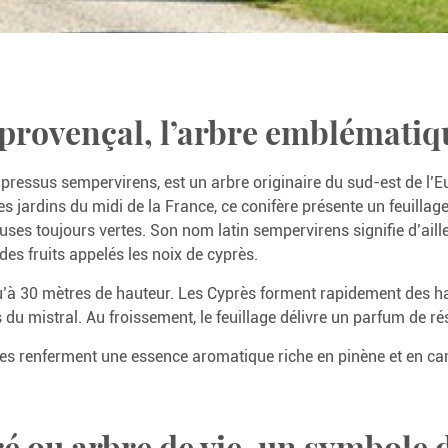
 provençal, l’arbre emblématiq
upressus sempervirens, est un arbre originaire du sud-est de l’Eu
es jardins du midi de la France, ce conifère présente un feuillag
leuses toujours vertes. Son nom latin sempervirens signifie d’aille
des fruits appelés les noix de cyprès.
qu’à 30 mètres de hauteur. Les Cyprès forment rapidement des ha
s du mistral. Au froissement, le feuillage délivre un parfum de 
cônes renferment une essence aromatique riche en pinène et en c
é ou arbre de vie, un symbole 