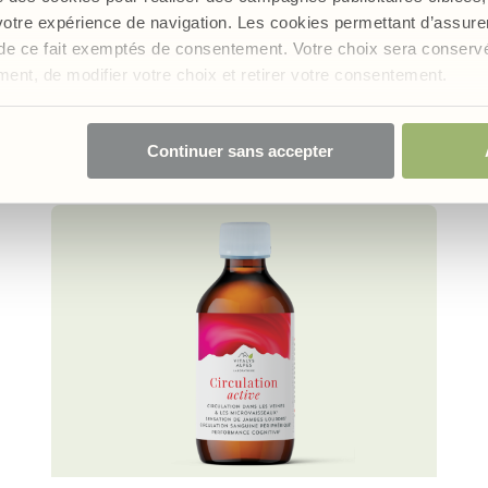
 naturel pour tonifier les vaisseaux sanguins.
 votre expérience de navigation. Les cookies permettant d’assur
nt de ce fait exemptés de consentement. Votre choix sera conser
oment, de modifier votre choix et retirer votre consentement.
 formules contenant du cy
Continuer sans accepter