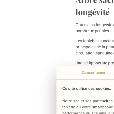
longévité
Grâce à sa longévité 
nombreux peuples.
Les tablettes cunéif
principales de la pha
circulation sanguine 
Jadis, Hippocrate pré
Consentement
La plante 
Ce site utilise des cookies.
En plus d’être un arb
des jambes lourdes et 
Notre site et ses partenaires
circulation veineuse 
tablette ou votre smartphone 
veines au niveau des 
performance du site ainsi qu