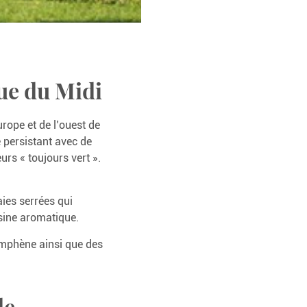
ue du Midi
rope et de l’ouest de
e persistant avec de
urs « toujours vert ».
ies serrées qui
résine aromatique.
amphène ainsi que des
de