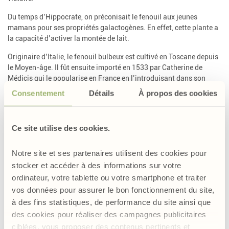
Du temps d’Hippocrate, on préconisait le fenouil aux jeunes
mamans pour ses propriétés galactogènes. En effet, cette plante a
la capacité d’activer la montée de lait.
Originaire d’Italie, le fenouil bulbeux est cultivé en Toscane depuis
le Moyen-âge. Il fût ensuite importé en 1533 par Catherine de
Médicis qui le popularise en France en l’introduisant dans son
potager. Il reste encore de nos jours un légume phare dans la
Consentement
Détails
À propos des cookies
cuisine italienne.
Des graines pour soulager le système digestif
Ce site utilise des cookies.
Outre son intérêt alimentaire, le fenouil présente des vertus
Notre site et ses partenaires utilisent des cookies pour
digestives en phytothérapie grâce à sa concentration en huile
stocker et accéder à des informations sur votre
essentielle. Il constitue ainsi un excellent stimulant de tout
ordinateur, votre tablette ou votre smartphone et traiter
l’appareil digestif. Antispasmodique, il limite les gênes
intestinales et les sensations de ballonnements. Cette plante
vos données pour assurer le bon fonctionnement du site,
convient donc aux personnes qui présentent un
inconfort digestif
.
à des fins statistiques, de performance du site ainsi que
des cookies pour réaliser des campagnes publicitaires
Le fenouil est aussi réputé pour soutenir l'appétit et contribuer aux
ciblées, vous proposer des contenus pertinents et
fonctions d'élimination urinaire.