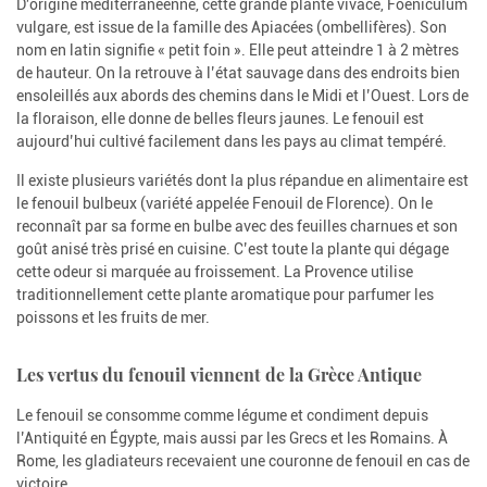
D'origine méditerranéenne, cette grande plante vivace, Foeniculum
vulgare, est issue de la famille des Apiacées (ombellifères). Son
nom en latin signifie « petit foin ». Elle peut atteindre 1 à 2 mètres
de hauteur. On la retrouve à l’état sauvage dans des endroits bien
ensoleillés aux abords des chemins dans le Midi et l’Ouest. Lors de
la floraison, elle donne de belles fleurs jaunes. Le fenouil est
aujourd’hui cultivé facilement dans les pays au climat tempéré.
Il existe plusieurs variétés dont la plus répandue en alimentaire est
le fenouil bulbeux (variété appelée Fenouil de Florence). On le
reconnaît par sa forme en bulbe avec des feuilles charnues et son
goût anisé très prisé en cuisine. C’est toute la plante qui dégage
cette odeur si marquée au froissement. La Provence utilise
traditionnellement cette plante aromatique pour parfumer les
poissons et les fruits de mer.
Les vertus du fenouil viennent de la Grèce Antique
Le fenouil se consomme comme légume et condiment depuis
l’Antiquité en Égypte, mais aussi par les Grecs et les Romains. À
Rome, les gladiateurs recevaient une couronne de fenouil en cas de
victoire.