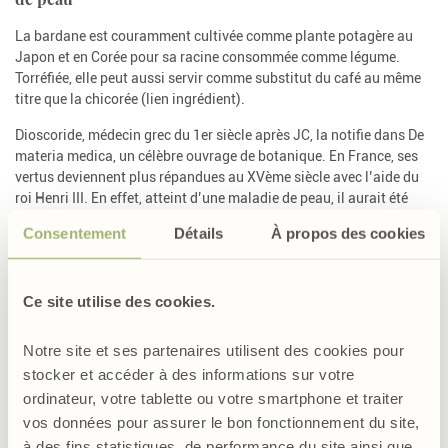
La bardane est couramment cultivée comme plante potagère au
Japon et en Corée pour sa racine consommée comme légume.
Torréfiée, elle peut aussi servir comme substitut du café au même
titre que la chicorée (lien ingrédient).
Dioscoride, médecin grec du 1er siècle après JC, la notifie dans De
materia medica, un célèbre ouvrage de botanique. En France, ses
vertus deviennent plus répandues au XVème siècle avec l’aide du
roi Henri III. En effet, atteint d’une maladie de peau, il aurait été
guéri grâce à des cataplasmes à base de bardane.
Consentement
Détails
À propos des cookies
Une plante purifiante et détoxifiante
Ce site utilise des cookies.
Grâce à son action purifiante et sa capacité à réguler la sécrétion
de sébum, la bardane est idéale en cas de problèmes de peau. Elle
Notre site et ses partenaires utilisent des cookies pour
hydrate à la fois les zones sèches et purifie les zones grasses, ce
qui en fait un allié de choix pour les peaux mixtes à grasses. Cette
stocker et accéder à des informations sur votre
plante est ainsi une bénédiction pour les peaux à tendance
ordinateur, votre tablette ou votre smartphone et traiter
acnéique.
vos données pour assurer le bon fonctionnement du site,
à des fins statistiques, de performance du site ainsi que