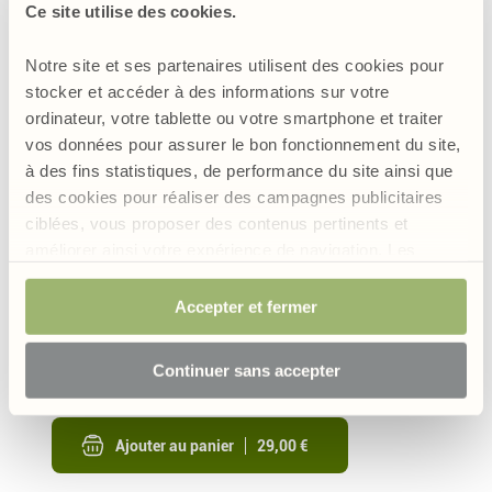
Ce site utilise des cookies.
Notre site et ses partenaires utilisent des cookies pour
stocker et accéder à des informations sur votre
ordinateur, votre tablette ou votre smartphone et traiter
vos données pour assurer le bon fonctionnement du site,
à des fins statistiques, de performance du site ainsi que
des cookies pour réaliser des campagnes publicitaires
ciblées, vous proposer des contenus pertinents et
améliorer ainsi votre expérience de navigation. Les
cookies permettant d’assurer le bon fonctionnement du
site sont obligatoires et sont de ce fait exemptés de
Accepter et fermer
4.3
/
consentement. Votre choix sera conservé pendant 6
Circulation Active
mois mais vous avez la possibilité, à tout moment, de
Un complexe circulation à base de 7
Continuer sans accepter
plantes dont l'Hamamélis, l’Hibiscus
modifier votre choix et retirer votre consentement.
l’Aubépine et de la Vigne rouge
Ajouter au panier
29,00 €