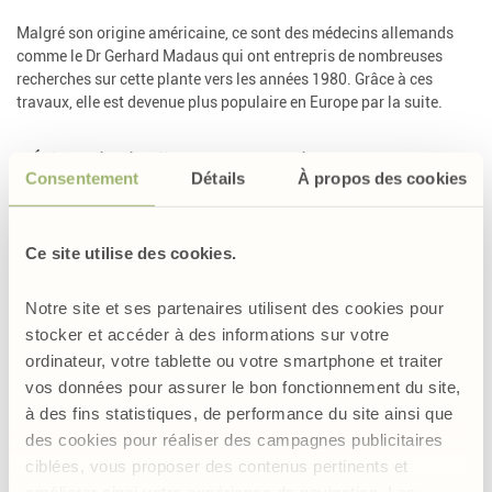
Malgré son origine américaine, ce sont des médecins allemands
comme le Dr Gerhard Madaus qui ont entrepris de nombreuses
recherches sur cette plante vers les années 1980. Grâce à ces
travaux, elle est devenue plus populaire en Europe par la suite.
L’Échinacée réveille votre immunité
Consentement
Détails
À propos des cookies
De manière générale, les échinacées sont très utilisées en
phytothérapie pour stimuler les défenses immunitaires. Elles
favorisent la résistance de l’organisme en activant le système
Ce site utilise des cookies.
immunitaire. Les Echinacées sont ainsi idéales pour faire face aux
maux d’hiver. Elles aident à combattre les désagréments liés au
Notre site et ses partenaires utilisent des cookies pour
froid.
stocker et accéder à des informations sur votre
De même, l’échinacée pourpre agit également sur la sphère
ordinateur, votre tablette ou votre smartphone et traiter
urinaire. Elle contribue à maintenir la
bonne santé du tractus
vos données pour assurer le bon fonctionnement du site,
urinaire
. L’Organisation Mondiale de la Santé (OMS) reconnaît
à des fins statistiques, de performance du site ainsi que
l’usage traditionnel des feuilles et des fleurs pour lutter contre les
des cookies pour réaliser des campagnes publicitaires
troubles urinaires.
ciblées, vous proposer des contenus pertinents et
améliorer ainsi votre expérience de navigation. Les