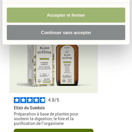
cookies permettant d’assurer le bon fonctionnement du
Nos formules contenant de l'échinacée
site sont obligatoires et sont de ce fait exemptés de
Accepter et fermer
consentement. Votre choix sera conservé pendant 6
mois mais vous avez la possibilité, à tout moment, de
Continuer sans accepter
modifier votre choix et retirer votre consentement.
4.8
/
Elixir du Suédois
Préparation à base de plantes pour
soutenir la digestion, le foie et la
purification de l’organisme