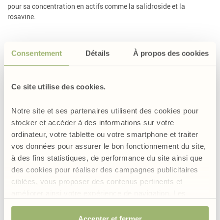
pour sa concentration en actifs comme la salidroside et la
rosavine.
Consentement
Détails
À propos des cookies
La Rhodiola, la force des Vikings (H2)
Connue depuis l’Antiquité, elle est utilisée pour ses vertus
Ce site utilise des cookies.
adaptogènes. Les Vikings, les Inuits et les peuples de Sibérie sont
les premiers à avoir utilisé la Rhodiole. Elle aurait été offerte aux
vikings par les dieux pour qu’elle leur apporte courage, force
Notre site et ses partenaires utilisent des cookies pour
physique et endurance face aux conditions climatiques extrêmes
stocker et accéder à des informations sur votre
et à leurs ennemis. Les guerriers buvaient de l’infusion de Rhodiole
ordinateur, votre tablette ou votre smartphone et traiter
pour gagner de la force. Une légende dit aussi que les autochtones
vos données pour assurer le bon fonctionnement du site,
de Sibérie vivent plus de cent ans grâce à une infusion à base de
à des fins statistiques, de performance du site ainsi que
rhizome de cette plante. Encore aujourd'hui en Sibérie, les jeunes
des cookies pour réaliser des campagnes publicitaires
mariés reçoivent des racines pour donner naissance à des enfants
ciblées, vous proposer des contenus pertinents et
en bonne santé.
améliorer ainsi votre expérience de navigation. Les
cookies permettant d’assurer le bon fonctionnement du
site sont obligatoires et sont de ce fait exemptés de
Accepter et fermer