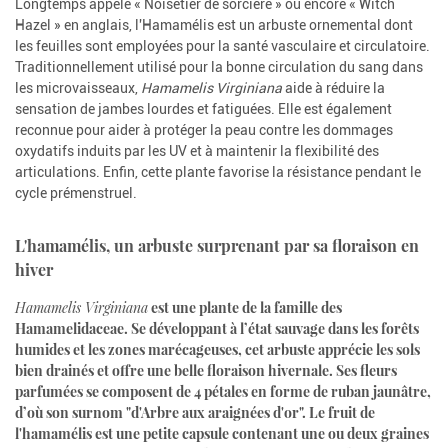
Longtemps appelé « Noisetier de sorcière » ou encore « Witch
Hazel » en anglais, l'Hamamélis est un arbuste ornemental dont
les feuilles sont employées pour la santé vasculaire et circulatoire.
Traditionnellement utilisé pour la bonne circulation du sang dans
les microvaisseaux,
Hamamelis Virginiana
aide à réduire la
sensation de jambes lourdes et fatiguées. Elle est également
reconnue pour aider à protéger la peau contre les dommages
oxydatifs induits par les UV et à maintenir la flexibilité des
articulations. Enfin, cette plante favorise la résistance pendant le
cycle prémenstruel.
L'hamamélis, un arbuste surprenant par sa floraison en
hiver
Hamamelis Virginiana
est une plante de la famille des
Hamamelidaceae. Se développant à l’état sauvage dans les forêts
humides et les zones marécageuses, cet arbuste apprécie les sols
bien drainés et offre une belle floraison hivernale. Ses fleurs
parfumées se composent de 4 pétales en forme de ruban jaunâtre,
d’où son surnom "d'Arbre aux araignées d'or". Le fruit de
l'hamamélis est une petite capsule contenant une ou deux graines