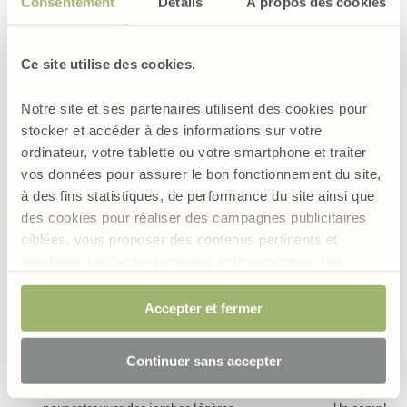
Consentement
Détails
À propos des cookies
Ce site utilise des cookies.
Nos formules contenant de l'hamamélis
Notre site et ses partenaires utilisent des cookies pour
stocker et accéder à des informations sur votre
ordinateur, votre tablette ou votre smartphone et traiter
vos données pour assurer le bon fonctionnement du site,
à des fins statistiques, de performance du site ainsi que
des cookies pour réaliser des campagnes publicitaires
ciblées, vous proposer des contenus pertinents et
améliorer ainsi votre expérience de navigation. Les
cookies permettant d’assurer le bon fonctionnement du
site sont obligatoires et sont de ce fait exemptés de
Accepter et fermer
consentement. Votre choix sera conservé pendant 6
mois mais vous avez la possibilité, à tout moment, de
Continuer sans accepter
4.9
/
modifier votre choix et retirer votre consentement.
Gel Circulactive
Circulation 