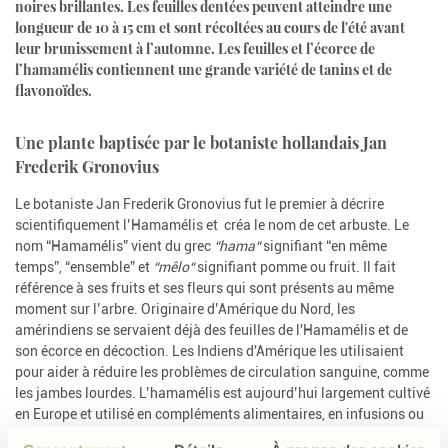
noires brillantes. Les feuilles dentées peuvent atteindre une
longueur de 10 à 15 cm et sont récoltées au cours de l'été avant
leur brunissement à l’automne. Les feuilles et l’écorce de
l’hamamélis contiennent une grande variété de tanins et de
flavonoïdes.
Une plante baptisée par le botaniste hollandais Jan
Frederik Gronovius
Le botaniste Jan Frederik Gronovius fut le premier à décrire
scientifiquement l’Hamamélis et
créa le nom de cet arbuste. Le
nom “Hamamélis” vient du grec
“hama“
signifiant “en même
temps”, “ensemble” et
“mêlo“
signifiant pomme ou fruit. Il fait
référence à ses fruits et ses fleurs qui sont présents au même
moment sur l’arbre. Originaire d’Amérique du Nord, les
amérindiens se servaient déjà des feuilles de l'Hamamélis et de
son écorce en décoction. Les Indiens d'Amérique les utilisaient
pour aider à réduire les problèmes de circulation sanguine, comme
les jambes lourdes. L’hamamélis est aujourd’hui largement cultivé
en Europe et utilisé en compléments alimentaires, en infusions ou
en tisanes.