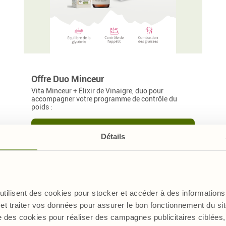
Le réveil de l’arthrose à
remèdes naturels
l’automne et en hiver
G
A
E
Ail noir, «le prodigieux»
G
L’arthrose. Et si on en
a
U
trésor venu d'Asie
r
parlait ?
C
p
p
u
g
j
b
d
s
a
c
Offre Duo Minceur
a
Vita Minceur + Élixir de Vinaigre, duo pour
c
accompagner votre programme de contrôle du
poids :
Fermer
Fermer
Fermer
Ajouter au panier
48,00 €
Détails
 utilisent des cookies pour stocker et accéder à des informations 
et traiter vos données pour assurer le bon fonctionnement du site
e des cookies pour réaliser des campagnes publicitaires ciblée