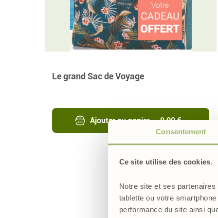
Acide Hyaluronique &
Ail Noir
Spiruline Premium
Curcumix
Collagène Marin
Sirophyto Digestion
Curcumine Premium
BIO
Sirophyto Moral
Flex 4 sirop
Le grand Sac de Voyage
Ajouter au panier
0,00 €
Consentement
Ce site utilise des cookies.
Notre site et ses partenaires
tablette ou votre smartphone 
performance du site ainsi qu