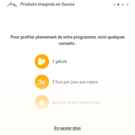
Livraison offerte dès 89€ à domicile ou en points
relais
Pour profiter pleinement de votre programme, voici quelques
conseils :
1 gélule
3 fois par jour aux repas
Avec un grand verre d'eau
Complément alimentaire à base de plantes et de minéraux.
Programme de 20 jours
En savoir plus