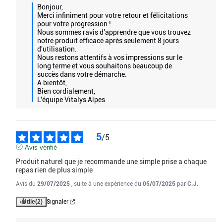
Bonjour,

L’artichaut et la chicorée aident à la détoxification de l’organisme,
Merci infiniment pour votre retour et félicitations 
pour votre progression ! 

Le chrome favorise le maintien d’une glycémie normale.
Nous sommes ravis d'apprendre que vous trouvez 
notre produit efficace après seulement 8 jours 
d'utilisation. 

Nous restons attentifs à vos impressions sur le 
long terme et vous souhaitons beaucoup de 
JE PASSE COMMANDE
succès dans votre démarche.

A bientôt,

Bien cordialement,  

L'équipe Vitalys Alpes
5
/
5
Avis vérifié
Produit naturel que je recommande une simple prise a chaque 
repas rien de plus simple
Avis du
29/07/2025
, suite à une expérience du
05/07/2025
par
C.J.
Utile
(2)
Signaler