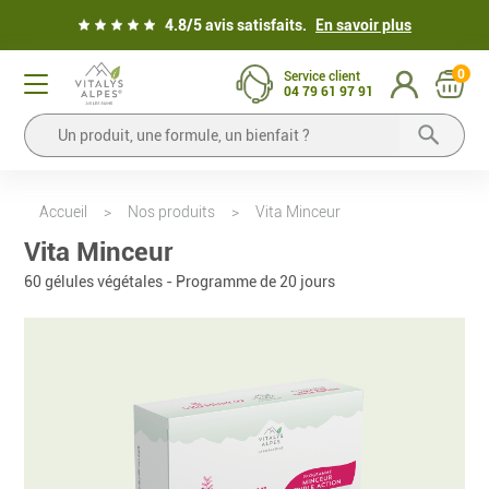
4.8/5 avis satisfaits.
En savoir plus
0
Service client
04 79 61 97 91
Accueil
>
Nos produits
>
Vita Minceur
Vita Minceur
60 gélules végétales - Programme de 20 jours