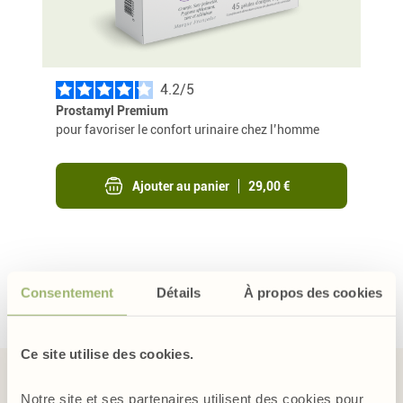
4.2
/
Prostamyl Premium
pour favoriser le confort urinaire chez l’homme
Ajouter au panier
29,00 €
Consentement
Détails
À propos des cookies
Ce site utilise des cookies.
Les plantes bénéfiques à la prostate
Notre site et ses partenaires utilisent des cookies pour